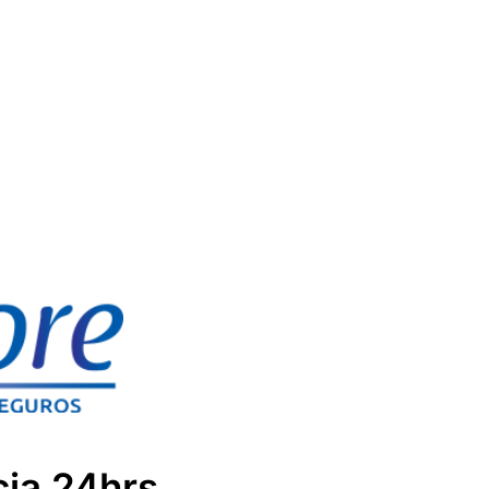
cia 24hrs