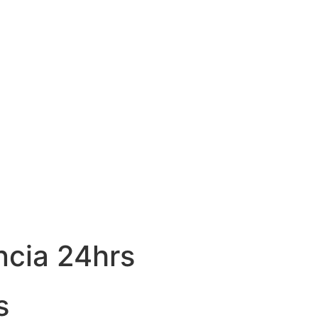
ncia 24hrs
s