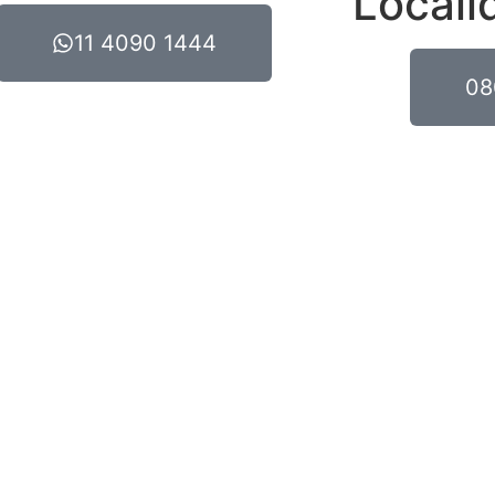
Locali
11 4090 1444
08