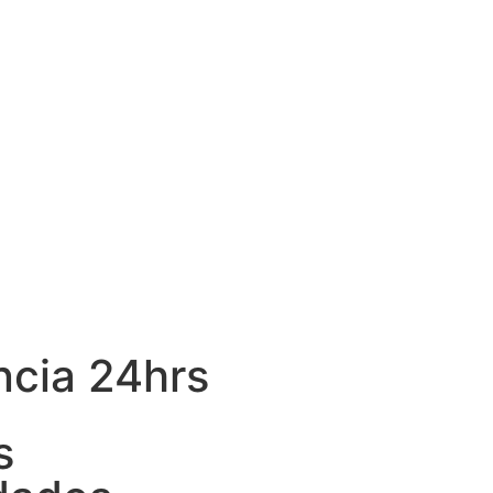
ncia 24hrs
s