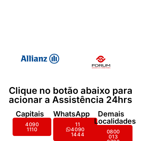
Clique no botão abaixo para
acionar a Assistência 24hrs
Capitais
WhatsApp
Demais
Localidades
4090
11
1110
4090
0800
1444
013