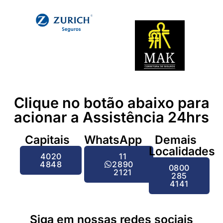
Clique no botão abaixo para
acionar a Assistência 24hrs
Capitais
WhatsApp
Demais
Localidades
4020
11
4848
2890
0800
2121
285
4141
Siga em nossas redes sociais