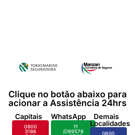
Clique no botão abaixo para
acionar a Assistência 24hrs
Capitais
WhatsApp
Demais
Localidades
0800
11
3186
99578
0800