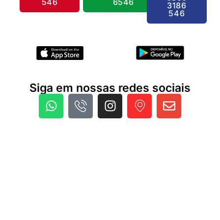
546
6546
3186
546
Siga em nossas redes sociais