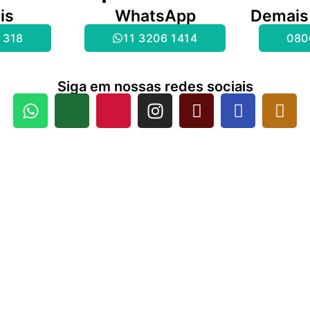
is
WhatsApp
Demais
 318
11 3206 1414
080
Siga em nossas redes sociais