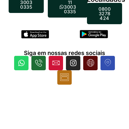
3003
11
0335
3003
0800
0335
3278
424
Siga em nossas redes sociais