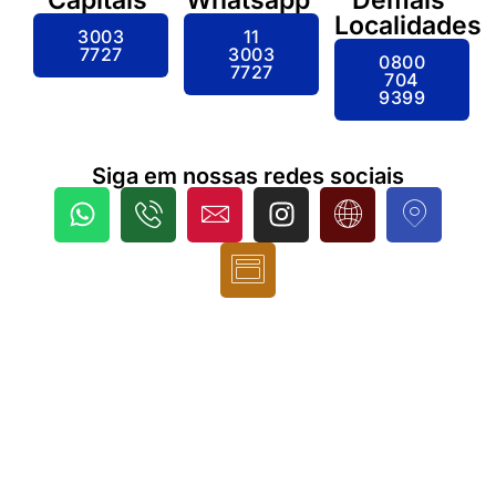
Localidades
3003
11
7727
3003
0800
7727
704
9399
Siga em nossas redes sociais