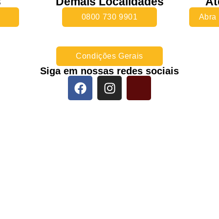
s
Demais Localidades
At
0800 730 9901
Abra
Condições Gerais
Siga em nossas redes sociais