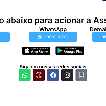
o abaixo para acionar a As
s
WhatsApp
Demai
6
11 3003 9303
08
Siga em nossas redes sociais