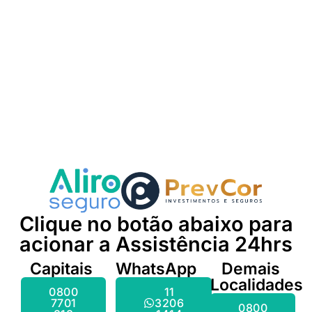
Clique no botão abaixo para
acionar a Assistência 24hrs
Capitais
WhatsApp
Demais
Localidades
0800
11
7701
3206
0800