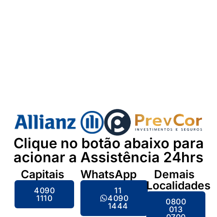
Clique no botão abaixo para
acionar a Assistência 24hrs
Capitais
WhatsApp
Demais
Localidades
4090
11
1110
4090
0800
1444
013