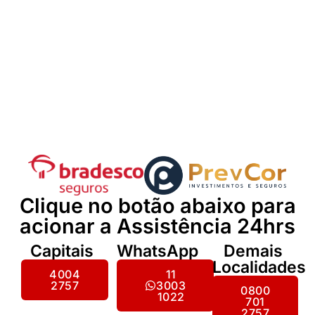
Clique no botão abaixo para
acionar a Assistência 24hrs
Capitais
WhatsApp
Demais
Localidades
4004
11
2757
3003
0800
1022
701
2757