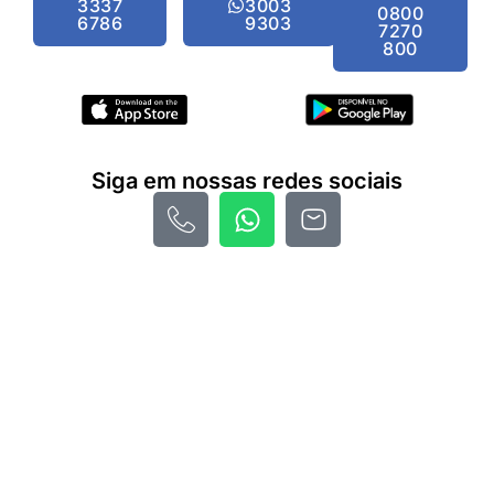
3337
3003
0800
6786
9303
7270
800
Siga em nossas redes sociais